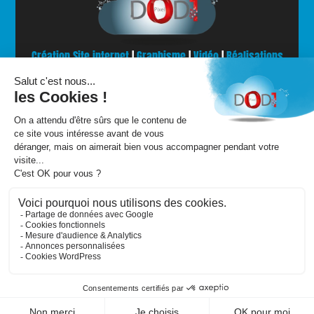
Création Site internet
|
Graphisme
|
Vidéo
|
Réalisations
Accueil
|
Contact
|
Mentions légales
Dod1 Pixel |
1 Impasse des écoliers
Chanzeaux | 49750 Chemillé en Anjou
T : +33 (0)6 85 33 16 01
Votre agence de communication sur Angers et
Cholet.